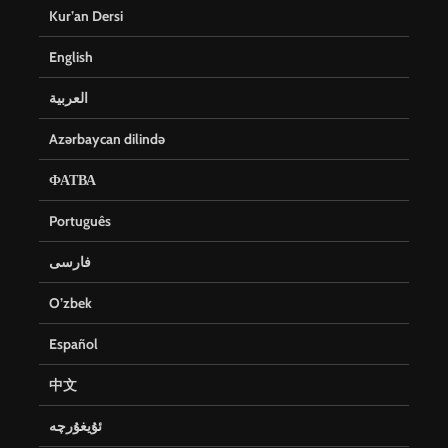
Kur’an Dersi
English
العربية
Azərbaycan dilində
ФАТВА
Português
فارسی
O’zbek
Español
中文
ئۇيغۇرچە