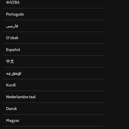
ФАТВА
Português
فارسی
O’zbek
Español
中文
ئۇيغۇرچە
Kurdî
Nederlandse taal
Dansk
Magyar