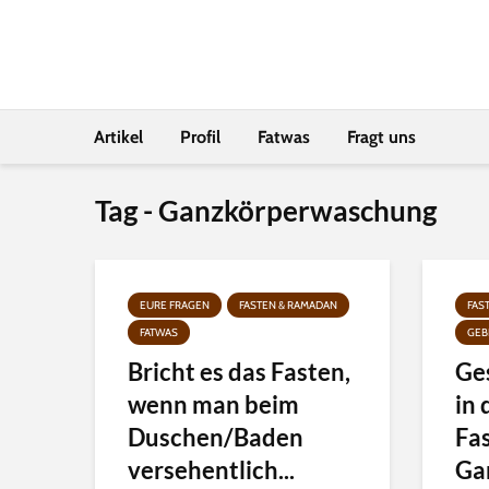
Artikel
Profil
Fatwas
Fragt uns
Tag - Ganzkörperwaschung
EURE FRAGEN
FASTEN & RAMADAN
FAS
FATWAS
GEB
Bricht es das Fasten,
Ge
wenn man beim
in
Duschen/Baden
Fa
versehentlich...
Ga