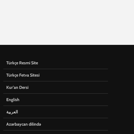
Türkçe Resmi Site
Türkçe Fetva Sitesi
Kur’an Dersi
English
العربية
Azərbaycan dilində