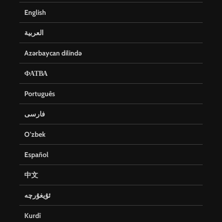
English
العربية
Azərbaycan dilində
ФАТВА
Português
فارسی
O’zbek
Español
中文
ئۇيغۇرچە
Kurdî