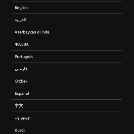
English
العربية
Azərbaycan dilində
ФАТВА
Português
فارسی
O’zbek
Español
中文
ئۇيغۇرچە
Kurdî