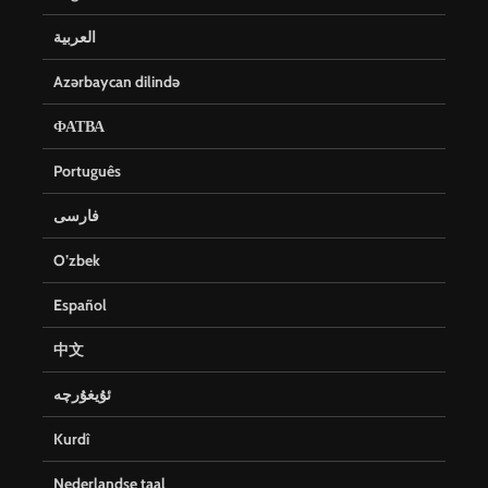
العربية
Azərbaycan dilində
ФАТВА
Português
فارسی
O’zbek
Español
中文
ئۇيغۇرچە
Kurdî
Nederlandse taal