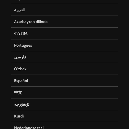
العربية
Azərbaycan dilində
ФАТВА
Português
فارسی
O’zbek
Español
中文
ئۇيغۇرچە
Kurdî
Nederlandse taal