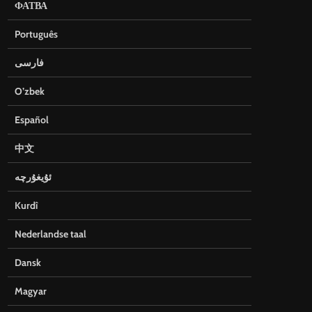
ФАТВА
Português
فارسی
O’zbek
Español
中文
ئۇيغۇرچە
Kurdî
Nederlandse taal
Dansk
Magyar