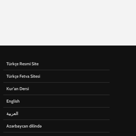
Türkçe Resmi Site
Türkçe Fetva Sitesi
Kur’an Dersi
English
العربية
Azərbaycan dilində