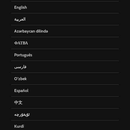
English
العربية
Azərbaycan dilində
ФАТВА
Português
فارسی
O’zbek
Español
中文
ئۇيغۇرچە
Kurdî