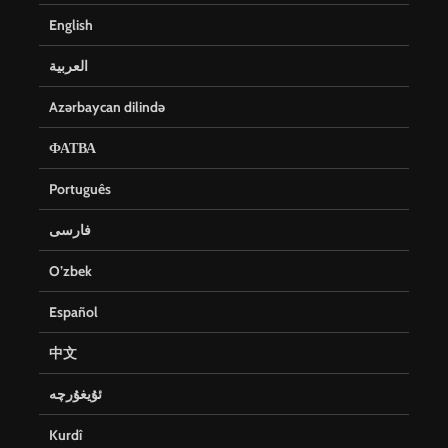
English
العربية
Azərbaycan dilində
ФАТВА
Português
فارسی
O’zbek
Español
中文
ئۇيغۇرچە
Kurdî