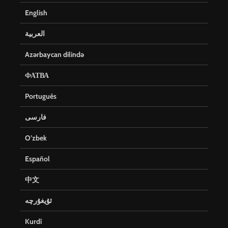
English
العربية
Azərbaycan dilində
ФАТВА
Português
فارسی
O’zbek
Español
中文
ئۇيغۇرچە
Kurdî