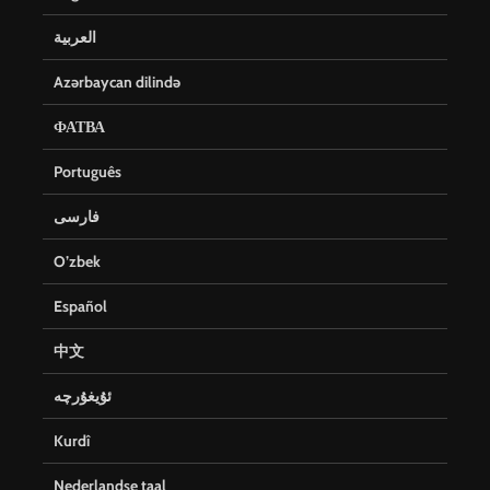
العربية
Azərbaycan dilində
ФАТВА
Português
فارسی
O’zbek
Español
中文
ئۇيغۇرچە
Kurdî
Nederlandse taal