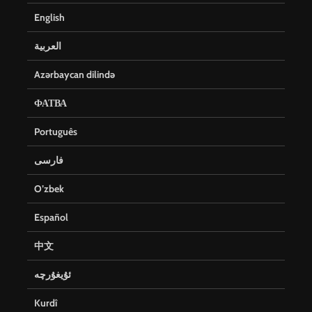
English
العربية
Azərbaycan dilində
ФАТВА
Português
فارسی
O’zbek
Español
中文
ئۇيغۇرچە
Kurdî