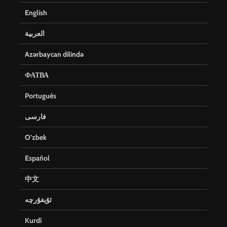
English
العربية
Azərbaycan dilində
ФАТВА
Português
فارسی
O’zbek
Español
中文
ئۇيغۇرچە
Kurdî