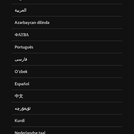
العربية
Azərbaycan dilində
ФАТВА
Português
فارسی
O’zbek
Español
中文
ئۇيغۇرچە
Kurdî
Nederlandse taal