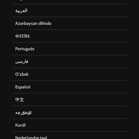
العربية
Azərbaycan dilində
ФАТВА
Português
فارسی
O’zbek
Español
中文
ئۇيغۇرچە
Kurdî
Nederlandse taal