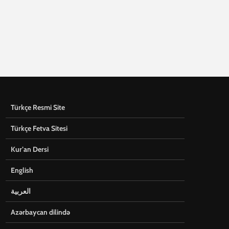
Türkçe Resmi Site
Türkçe Fetva Sitesi
Kur’an Dersi
English
العربية
Azərbaycan dilində