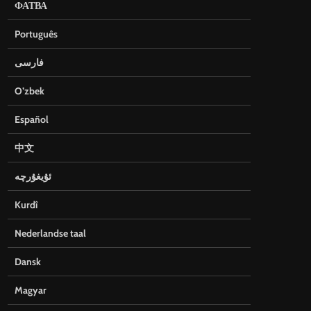
ФАТВА
Português
فارسی
O’zbek
Español
中文
ئۇيغۇرچە
Kurdî
Nederlandse taal
Dansk
Magyar