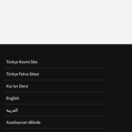
Türkçe Resmi Site
Türkçe Fetva Sitesi
Kur’an Dersi
English
العربية
Azərbaycan dilində