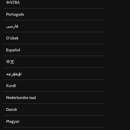
ФАТВА
Português
فارسی
O’zbek
Español
中文
ئۇيغۇرچە
Kurdî
Nederlandse taal
Dansk
Magyar