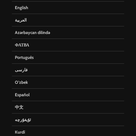
English
العربية
Azərbaycan dilində
ФАТВА
Português
فارسی
O’zbek
Español
中文
ئۇيغۇرچە
Kurdî