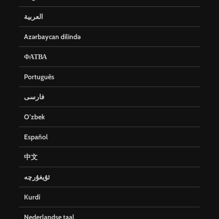
العربية
Azərbaycan dilində
ФАТВА
Português
فارسی
O’zbek
Español
中文
ئۇيغۇرچە
Kurdî
Nederlandse taal