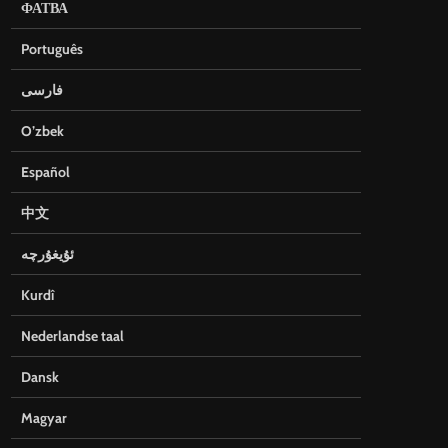
ФАТВА
Português
فارسی
O’zbek
Español
中文
ئۇيغۇرچە
Kurdî
Nederlandse taal
Dansk
Magyar