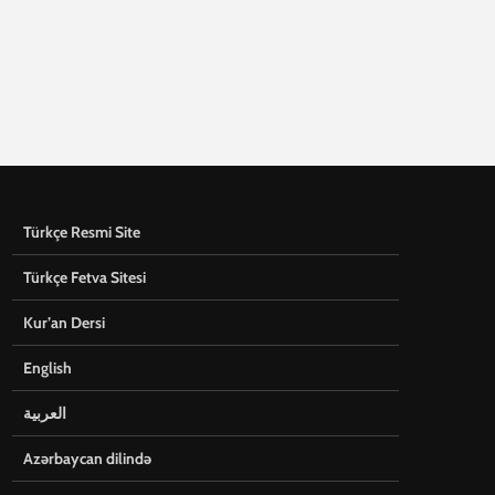
Türkçe Resmi Site
Türkçe Fetva Sitesi
Kur’an Dersi
English
العربية
Azərbaycan dilində