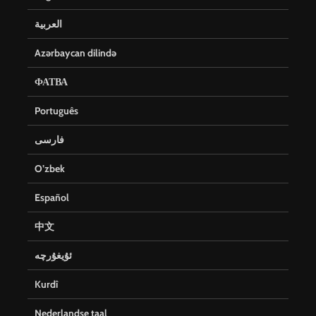
العربية
Azərbaycan dilində
ФАТВА
Português
فارسی
O’zbek
Español
中文
ئۇيغۇرچە
Kurdî
Nederlandse taal