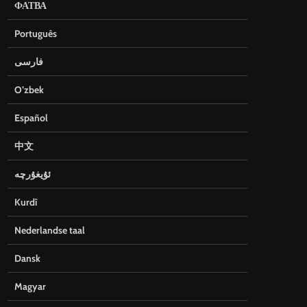
ФАТВА
Português
فارسی
O’zbek
Español
中文
ئۇيغۇرچە
Kurdî
Nederlandse taal
Dansk
Magyar