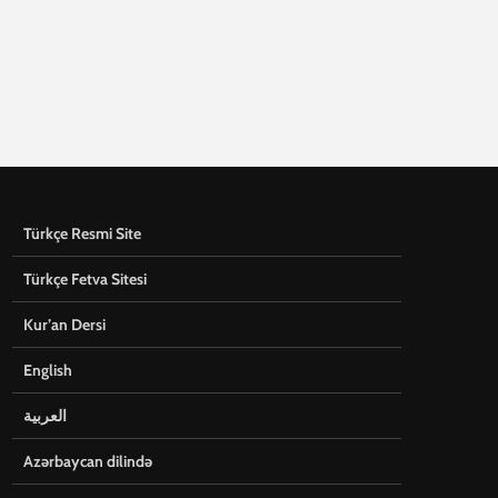
Türkçe Resmi Site
Türkçe Fetva Sitesi
Kur’an Dersi
English
العربية
Azərbaycan dilində