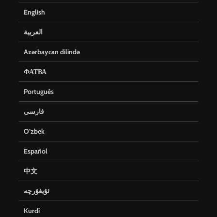
English
العربية
Azərbaycan dilində
ФАТВА
Português
فارسی
O’zbek
Español
中文
ئۇيغۇرچە
Kurdî