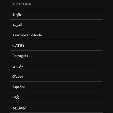
Kur’an Dersi
English
العربية
Azərbaycan dilində
ФАТВА
Português
فارسی
O’zbek
Español
中文
ئۇيغۇرچە