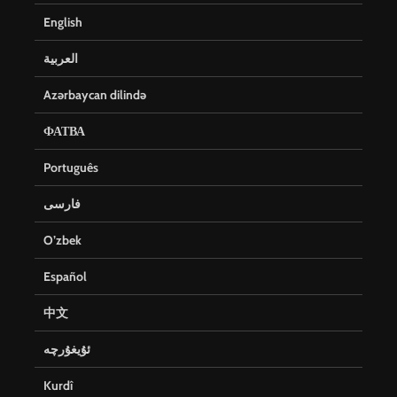
English
العربية
Azərbaycan dilində
ФАТВА
Português
فارسی
O’zbek
Español
中文
ئۇيغۇرچە
Kurdî