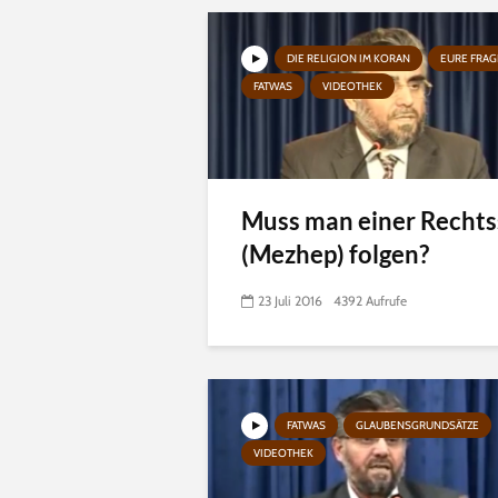
DIE RELIGION IM KORAN
EURE FRA
FATWAS
VIDEOTHEK
Muss man einer Rechts
(Mezhep) folgen?
23 Juli 2016
4392 Aufrufe
FATWAS
GLAUBENSGRUNDSÄTZE
VIDEOTHEK