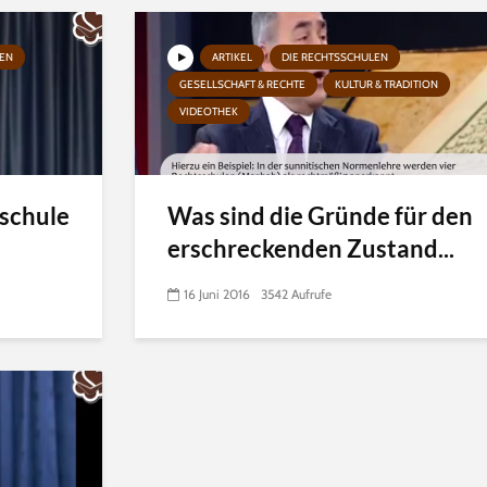
GEN
ARTIKEL
DIE RECHTSSCHULEN
GESELLSCHAFT & RECHTE
KULTUR & TRADITION
VIDEOTHEK
schule
Was sind die Gründe für den
erschreckenden Zustand...
16 Juni 2016
3542 Aufrufe