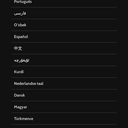
Português
فارسی
O’zbek
Español
中文
ئۇيغۇرچە
Kurdî
Nederlandse taal
Dansk
Magyar
Türkmence