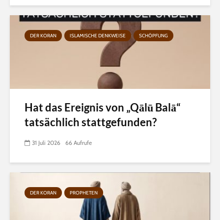
DER KORAN
ISLAMISCHE DENKWEISE
SCHÖPFUNG
Hat das Ereignis von „Qālū Balā“
tatsächlich stattgefunden?
31 Juli 2026
66 Aufrufe
DER KORAN
PROPHETEN