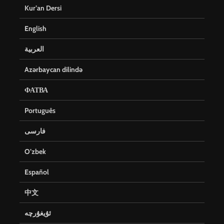
Kur’an Dersi
English
العربية
Azərbaycan dilində
ФАТВА
Português
فارسی
O’zbek
Español
中文
ئۇيغۇرچە