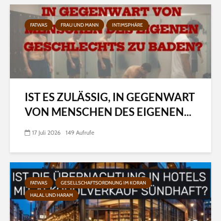
FATWAS
FRAU UND MANN
INTIMSPHÄRE
IST ES ZULÄSSIG, IN GEGENWART
VON MENSCHEN DES EIGENEN...
17 Juli 2026
149 Aufrufe
FATWAS
GESELLSCHAFTSORDNUNG IM KORAN
HALAL UND HARAM