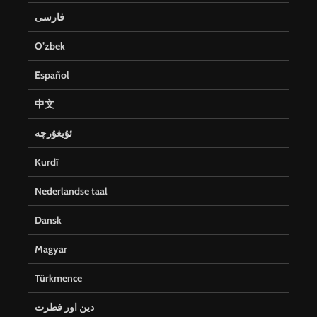
فارسی
O’zbek
Español
中文
ئۇيغۇرچە
Kurdî
Nederlandse taal
Dansk
Magyar
Türkmence
دین اور فطرت