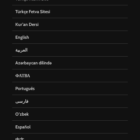
Türkçe Fetva Sitesi
Kur’an Dersi
English
العربية
Azərbaycan dilində
ФАТВА
Português
فارسی
O’zbek
Español
中文