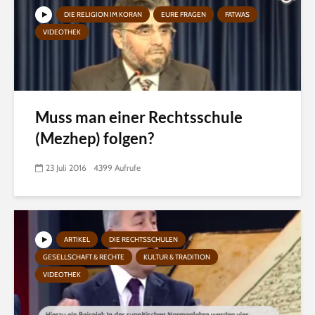
DIE RELIGION IM KORAN
EURE FRAGEN
FATWAS
VIDEOTHEK
Muss man einer Rechtsschule
(Mezhep) folgen?
23 Juli 2016
4399 Aufrufe
ARTIKEL
DIE RECHTSSCHULEN
GESELLSCHAFT & RECHTE
KULTUR & TRADITION
VIDEOTHEK