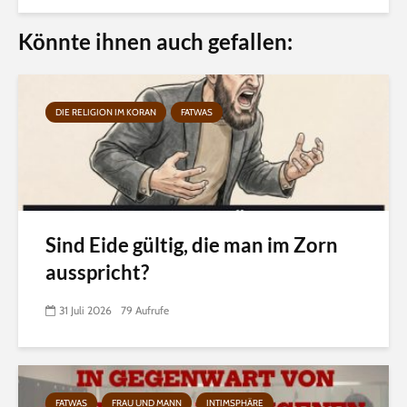
Könnte ihnen auch gefallen:
DIE RELIGION IM KORAN
FATWAS
Sind Eide gültig, die man im Zorn
ausspricht?
31 Juli 2026
79 Aufrufe
FATWAS
FRAU UND MANN
INTIMSPHÄRE