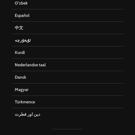
O’zbek
Español
中文
ئۇيغۇرچە
Kurdî
Nederlandse taal
Dansk
Magyar
Türkmence
دین اور فطرت