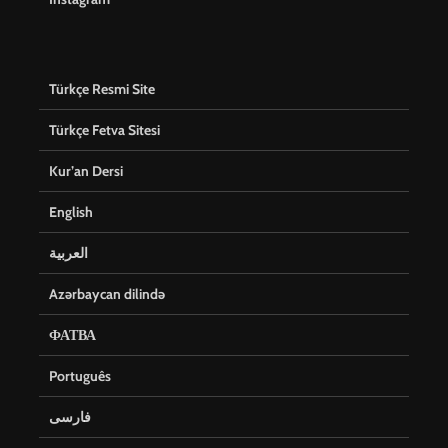
Türkçe Resmi Site
Türkçe Fetva Sitesi
Kur’an Dersi
English
العربية
Azərbaycan dilində
ФАТВА
Português
فارسی