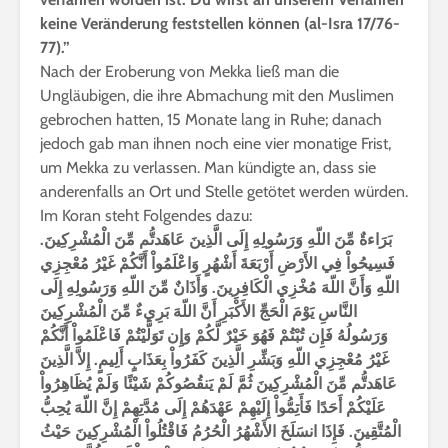
keine Veränderung feststellen können (al-Isra 17/76-
77).”
Nach der Eroberung von Mekka ließ man die
Ungläubigen, die ihre Abmachung mit den Muslimen
gebrochen hatten, 15 Monate lang in Ruhe; danach
jedoch gab man ihnen noch eine vier monatige Frist,
um Mekka zu verlassen. Man kündigte an, dass sie
anderenfalls an Ort und Stelle getötet werden würden.
Im Koran steht Folgendes dazu:
بَرَاءةٌ مِّنَ اللّهِ وَرَسُولِهِ إِلَى الَّذِينَ عَاهَدتُّم مِّنَ الْمُشْرِكِينَ.
فَسِيحُواْ فِي الأَرْضِ أَرْبَعَةَ أَشْهُرٍ وَاعْلَمُواْ أَنَّكُمْ غَيْرُ مُعْجِزِي
اللّهِ وَأَنَّ اللّهَ مُخْزِي الْكَافِرِينَ. وَأَذَانٌ مِّنَ اللّهِ وَرَسُولِهِ إِلَى
النَّاسِ يَوْمَ الْحَجِّ الأَكْبَرِ أَنَّ اللّهَ بَرِيءٌ مِّنَ الْمُشْرِكِينَ
وَرَسُولُهُ فَإِن تُبْتُمْ فَهُوَ خَيْرٌ لَّكُمْ وَإِن تَوَلَّيْتُمْ فَاعْلَمُواْ أَنَّكُمْ
غَيْرُ مُعْجِزِي اللّهِ وَبَشِّرِ الَّذِينَ كَفَرُواْ بِعَذَابٍ أَلِيمٍ. إِلاَّ الَّذِينَ
عَاهَدتُّم مِّنَ الْمُشْرِكِينَ ثُمَّ لَمْ يَنقُصُوكُمْ شَيْئًا وَلَمْ يُظَاهِرُواْ
عَلَيْكُمْ أَحَدًا فَأَتِمُّواْ إِلَيْهِمْ عَهْدَهُمْ إِلَى مُدَّتِهِمْ إِنَّ اللّهَ يُحِبُّ
الْمُتَّقِينَ. فَإِذَا انسَلَخَ الأَشْهُرُ الْحُرُمُ فَاقْتُلُواْ الْمُشْرِكِينَ حَيْثُ