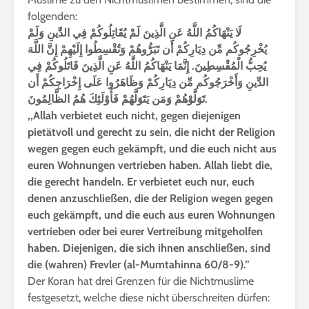
folgenden:
لَا يَنْهَاكُمُ اللَّهُ عَنِ الَّذِينَ لَمْ يُقَاتِلُوكُمْ فِي الدِّينِ وَلَمْ
يُخْرِجُوكُم مِّن دِيَارِكُمْ أَن تَبَرُّوهُمْ وَتُقْسِطُوا إِلَيْهِمْ إِنَّ اللَّهَ
يُحِبُّ الْمُقْسِطِينَ. إِنَّمَا يَنْهَاكُمُ اللَّهُ عَنِ الَّذِينَ قَاتَلُوكُمْ فِي
الدِّينِ وَأَخْرَجُوكُم مِّن دِيَارِكُمْ وَظَاهَرُوا عَلَى إِخْرَاجِكُمْ أَن
تَوَلَّوْهُمْ وَمَن يَتَوَلَّهُمْ فَأُوْلَئِكَ هُمُ الظَّالِمُونَ.
,,Allah verbietet euch nicht, gegen diejenigen
pietätvoll und gerecht zu sein, die nicht der Religion
wegen gegen euch gekämpft, und die euch nicht aus
euren Wohnungen vertrieben haben. Allah liebt die,
die gerecht handeln. Er verbietet euch nur, euch
denen anzuschließen, die der Religion wegen gegen
euch gekämpft, und die euch aus euren Wohnungen
vertrieben oder bei eurer Vertreibung mitgeholfen
haben. Diejenigen, die sich ihnen anschließen, sind
die (wahren) Frevler (al-Mumtahinna 60/8-9).”
Der Koran hat drei Grenzen für die Nichtmuslime
festgesetzt, welche diese nicht überschreiten dürfen: