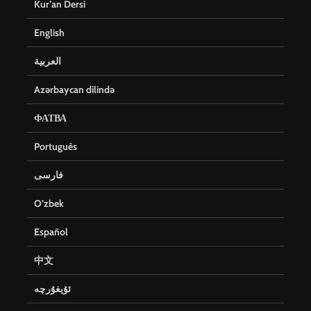
Kur’an Dersi
English
العربية
Azərbaycan dilində
ФАТВА
Português
فارسی
O’zbek
Español
中文
ئۇيغۇرچە