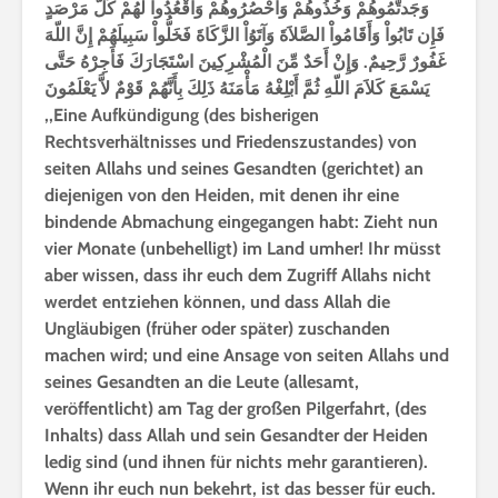
وَجَدتُّمُوهُمْ وَخُذُوهُمْ وَاحْصُرُوهُمْ وَاقْعُدُواْ لَهُمْ كُلَّ مَرْصَدٍ
فَإِن تَابُواْ وَأَقَامُواْ الصَّلاَةَ وَآتَوُاْ الزَّكَاةَ فَخَلُّواْ سَبِيلَهُمْ إِنَّ اللّهَ
غَفُورٌ رَّحِيمٌ. وَإِنْ أَحَدٌ مِّنَ الْمُشْرِكِينَ اسْتَجَارَكَ فَأَجِرْهُ حَتَّى
يَسْمَعَ كَلاَمَ اللّهِ ثُمَّ أَبْلِغْهُ مَأْمَنَهُ ذَلِكَ بِأَنَّهُمْ قَوْمٌ لاَّ يَعْلَمُونَ
,,Eine Aufkündigung (des bisherigen
Rechtsverhältnisses und Friedenszustandes) von
seiten Allahs und seines Gesandten (gerichtet) an
diejenigen von den Heiden, mit denen ihr eine
bindende Abmachung eingegangen habt: Zieht nun
vier Monate (unbehelligt) im Land umher! Ihr müsst
aber wissen, dass ihr euch dem Zugriff Allahs nicht
werdet entziehen können, und dass Allah die
Ungläubigen (früher oder später) zuschanden
machen wird; und eine Ansage von seiten Allahs und
seines Gesandten an die Leute (allesamt,
veröffentlicht) am Tag der großen Pilgerfahrt, (des
Inhalts) dass Allah und sein Gesandter der Heiden
ledig sind (und ihnen für nichts mehr garantieren).
Wenn ihr euch nun bekehrt, ist das besser für euch.