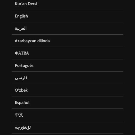
Kur’an Dersi
English
العربية
Azərbaycan dilində
ФАТВА
Português
فارسی
O’zbek
Español
中文
ئۇيغۇرچە