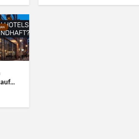
RAN
n
uf...