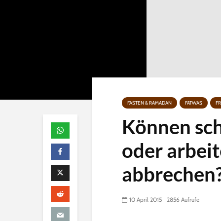
FASTEN & RAMADAN
FATWAS
F
Können sch
oder arbei
abbrechen
10 April 2015
2856 Aufrufe