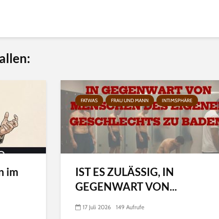
allen:
FATWAS
FRAU UND MANN
INTIMSPHÄRE
n im
IST ES ZULÄSSIG, IN
GEGENWART VON...
17 Juli 2026
149 Aufrufe