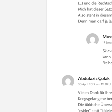
(…) und die Rechtsc
Mich hat dieser Satz
Also steht in diesem
Denn man darf ja l
Must
19 Jan
Sklav
kann 
Freih
Abdulaziz Çolak
30 April 2019 um 19:38 U
Vielen Dank für Ihre
Kriegsgefangene ben
Die türkische Übers
“esirler” statt “köleler