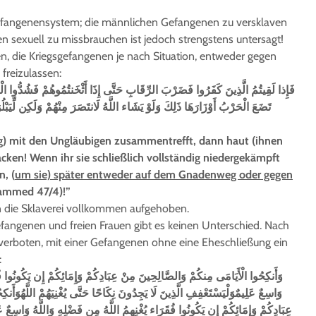
sgefangenensystem; die männlichen Gefangenen zu versklaven
 sexuell zu missbrauchen ist jedoch strengstens untersagt!
n, die Kriegsgefangenen je nach Situation, entweder gegen
freizulassen:
فَإِذا لَقِيتُمُ الَّذِينَ كَفَرُوا فَضَرْبَ الرِّقَابِ حَتَّى إِذَا أَثْخَنتُمُوهُمْ فَشُدُّوا الْوَثَ
تَضَعَ الْحَرْبُ أَوْزَارَهَا ذَلِكَ وَلَوْ يَشَاء اللَّهُ لَانتَصَرَ مِنْهُمْ وَلَكِن لِّيَبْ
ug) mit den Ungläubigen zusammentrefft, dann haut (ihnen
ken! Wenn ihr sie schließlich vollständig niedergekämpft
n, (
um sie) später entweder auf dem Gnadenweg oder gegen
mmed 47/4)!”
n die Sklaverei vollkommen aufgehoben.
efangenen und freien Frauen gibt es keinen Unterschied. Nach
 verboten, mit einer Gefangenen ohne eine Eheschließung ein
:
وَأَنكِحُوا الْأَيَامَى مِنكُمْ وَالصَّالِحِينَ مِنْ عِبَادِكُمْ وَإِمَائِكُمْ إِن يَكُونُوا فُق
وَاسِعٌ عَلِيمٌوَلْيَسْتَعْفِفِ الَّذِينَ لَا يَجِدُونَ نِكَاحًا حَتَّى يُغْنِيَهُمْ اللَّهُوَأَ
عِبَادِكُمْ وَإِمَائِكُمْ إِن يَكُونُوا فُقَرَاء يُغْنِهِمُ اللَّهُ مِن فَضْلِهِ وَاللَّهُ وَاسِعٌ ع