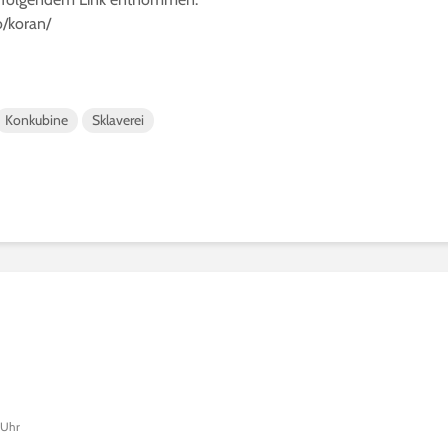
o/koran/
Konkubine
Sklaverei
 Uhr