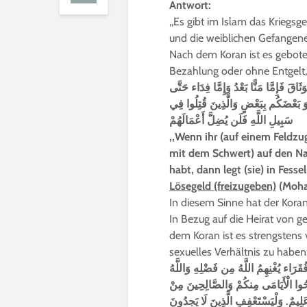
Antwort:
,,Es gibt im Islam das Krieg
und die weiblichen Gefangenen
Nach dem Koran ist es gebote
Bezahlung oder ohne Entgelt, 
اقَ فَإِمَّا مَنًّا بَعْدُ وَإِمَّا فِدَاء حَتَّى
لُوَ بَعْضَكُم بِبَعْضٍ وَالَّذِينَ قُتِلُوا فِي
سَبِيلِ اللَّهِ فَلَن يُضِلَّ أَعْمَالَهُمْ
,,Wenn ihr (auf einem Feldz
mit dem Schwert) auf den Nac
habt, dann legt (sie) in Fessel
Lösegeld (freizugeben)
(Moha
In diesem Sinne hat der Kora
In Bezug auf die Heirat von g
dem Koran ist es strengstens
sexuelles Verhältnis zu haben
َرَاء يُغْنِهِمُ اللَّهُ مِن فَضْلِهِ وَاللَّهُ
نكِحُوا الْأَيَامَى مِنكُمْ وَالصَّالِحِينَ مِنْ
َلِيمٌ. وَلْيَسْتَعْفِفِ الَّذِينَ لَا يَجِدُونَ