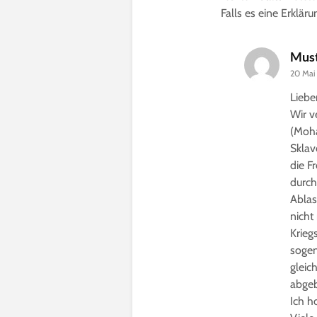
Falls es eine Erklär
Must
20 Mai
Liebe
Wir v
(Moha
Sklav
die F
durch
Ablas
nicht
Krieg
sogen
gleic
abgeb
Ich h