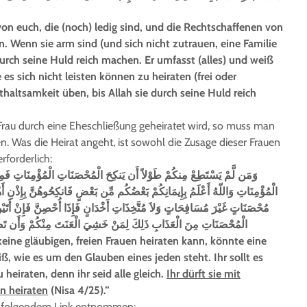
von euch, die (noch) ledig sind, und die Rechtschaffenen von
. Wenn sie arm sind (und sich nicht zutrauen, eine Familie
durch seine Huld reich machen. Er umfasst (alles) und weiß
 es sich nicht leisten können zu heiraten (frei oder
thaltsamkeit üben, bis Allah sie durch seine Huld reich
Frau durch eine Eheschließung geheiratet wird, so muss man
. Was die Heirat angeht, ist sowohl die Zusage dieser Frauen
rforderlich:
وَمَن لَّمْ يَسْتَطِعْ مِنكُمْ طَوْلاً أَن يَنكِحَ الْمُحْصَنَاتِ الْمُؤْمِنَاتِ فَمِن 
الْمُؤْمِنَاتِ وَاللّهُ أَعْلَمُ بِإِيمَانِكُمْ بَعْضُكُم مِّن بَعْضٍ فَانكِحُوهُنَّ بِإِذْنِ أَه
مُحْصَنَاتٍ غَيْرَ مُسَافِحَاتٍ وَلاَ مُتَّخِذَاتِ أَخْدَانٍ فَإِذَا أُحْصِنَّ فَإِنْ أَتَي
الْمُحْصَنَاتِ مِنَ الْعَذَابِ ذَلِكَ لِمَنْ خَشِيَ الْعَنَتَ مِنْكُمْ وَأَن تَصْبِ
keine gläubigen, freien Frauen heiraten kann, könnte eine
ß, wie es um den Glauben eines jeden steht. Ihr sollt es
heiraten, denn ihr seid alle gleich.
Ihr dürft sie mit
en heiraten
(Nisa 4/25).”
d folgendem Link entnommen: