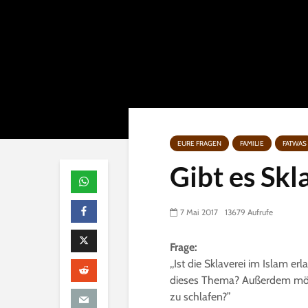
EURE FRAGEN
FAMILIE
FATWAS
Gibt es Skl
7 Mai 2017
13679 Aufrufe
Frage:
,,Ist die Sklaverei im Islam e
dieses Thema? Außerdem möcht
zu schlafen?”