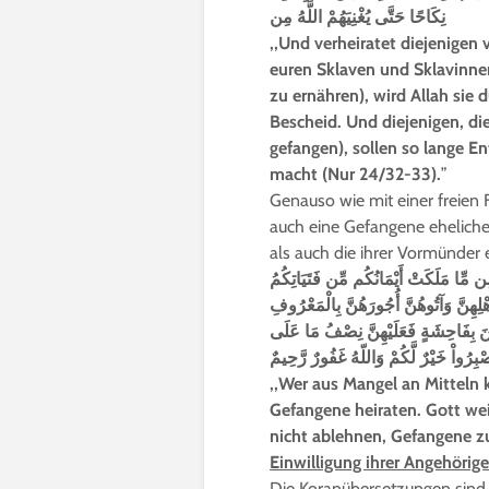
نِكَاحًا حَتَّى يُغْنِيَهُمْ اللَّهُ مِن
,,
Und verheiratet diejenigen 
euren Sklaven und Sklavinnen
zu ernähren), wird Allah sie 
Bescheid. Und diejenigen, die
gefangen), sollen so lange En
macht (Nur 24/32-33).
”
Genauso wie mit einer freien 
auch eine Gefangene ehelichen
als auch die ihrer Vormünder e
مِّا مَلَكَتْ أَيْمَانُكُم مِّن فَتَيَاتِكُمُ
ْلِهِنَّ وَآتُوهُنَّ أُجُورَهُنَّ بِالْمَعْرُوفِ
ْنَ بِفَاحِشَةٍ فَعَلَيْهِنَّ نِصْفُ مَا عَلَى
رُواْ خَيْرٌ لَّكُمْ وَاللّهُ غَفُورٌ رَّحِيمٌ
,,Wer aus Mangel an Mitteln 
Gefangene heiraten. Gott wei
nicht ablehnen, Gefangene zu 
Einwilligung ihrer Angehörig
Die Koranübersetzungen sin