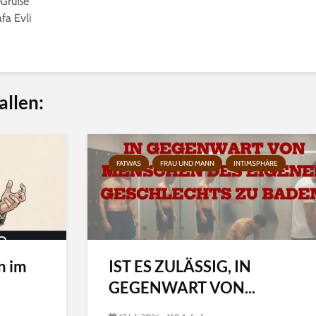
 Grüße
fa Evli
allen:
FATWAS
FRAU UND MANN
INTIMSPHÄRE
n im
IST ES ZULÄSSIG, IN
GEGENWART VON...