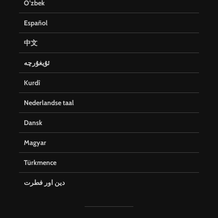
O’zbek
Español
中文
ئۇيغۇرچە
Kurdî
Nederlandse taal
Dansk
Magyar
Türkmence
دین اور فطرت