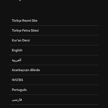
Türkçe Resmi Site
Türkçe Fetva Sitesi
Kur’an Dersi
English
العربية
Azərbaycan dilində
ФАТВА
Português
فارسی