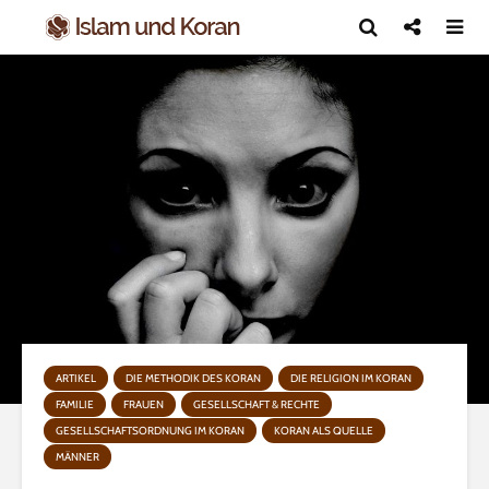
ARTIKEL
DIE METHODIK DES KORAN
DIE RELIGION IM KORAN
FAMILIE
FRAUEN
GESELLSCHAFT & RECHTE
GESELLSCHAFTSORDNUNG IM KORAN
KORAN ALS QUELLE
MÄNNER