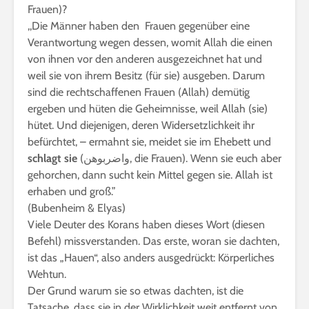
Frauen)?
,,Die Männer haben den Frauen gegenüber eine
Verantwortung wegen dessen, womit Allah die einen
von ihnen vor den anderen ausgezeichnet hat und
weil sie von ihrem Besitz (für sie) ausgeben. Darum
sind die rechtschaffenen Frauen (Allah) demütig
ergeben und hüten die Geheimnisse, weil Allah (sie)
hütet. Und diejenigen, deren Widersetzlichkeit ihr
befürchtet, – ermahnt sie, meidet sie im Ehebett und
schlagt sie
(واضربوهن, die Frauen). Wenn sie euch aber
gehorchen, dann sucht kein Mittel gegen sie. Allah ist
erhaben und groß.”
(Bubenheim & Elyas)
Viele Deuter des Korans haben dieses Wort (diesen
Befehl) missverstanden. Das erste, woran sie dachten,
ist das „Hauen“, also anders ausgedrückt: Körperliches
Wehtun.
Der Grund warum sie so etwas dachten, ist die
Tatsache, dass sie in der Wirklichkeit weit entfernt von