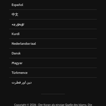
Español
中文
ئۇيغۇرچە
Kurdî
Nederlandse taal
Dansk
Magyar
Türkmence
دین اور فطرت
Copyright © 2026 · Der Koran als einzige Quelle des Islams. Die