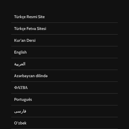
Türkçe Resmi Site
Türkçe Fetva Sitesi
Kur’an Dersi
English
العربية
Azərbaycan dilində
ФАТВА
Português
فارسی
O’zbek