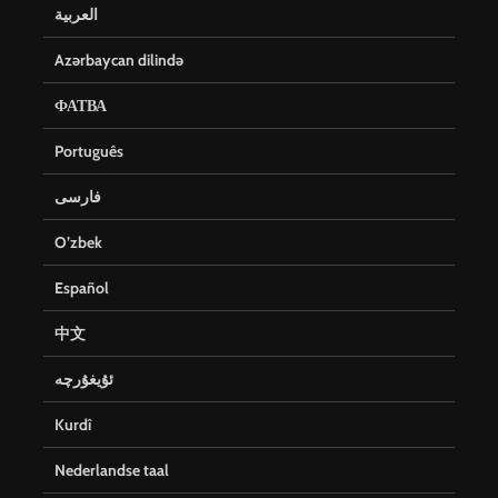
العربية
Azərbaycan dilində
ФАТВА
Português
فارسی
O’zbek
Español
中文
ئۇيغۇرچە
Kurdî
Nederlandse taal